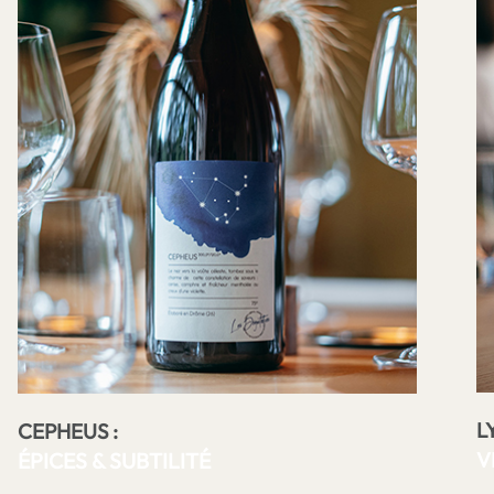
L
CEPHEUS
:
V
ÉPICES & SUBTILITÉ