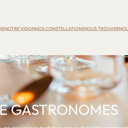
RE
NOTRE VISION
NOS CONSTELLATIONS
NOUS TROUVER
NOU
DE GASTRONOMES
r une expérience gustative unique et inédite en acc