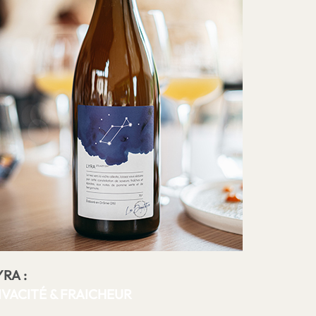
YRA
:
IVACITÉ & FRAICHEUR